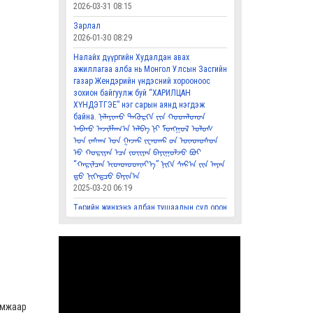
2026-03-31 08:15
Зарлал
2026-01-30 08:29
Налайх дүүргийн Худалдан авах
ажиллагаа алба нь Монгол Улсын Засгийн
газар Жендэрийн үндэсний хорооноос
зохион байгуулж буй “ХАРИЛЦАН
ХҮНДЭТГЭЕ” нэг сарын аянд нэгдэж
байна. ᠨᠠᠯᠠᠶᠢᠬᠤ ᠳᠡᢉᠦᠷᢉᠡ ᠶ᠋ᠢᠨ ᠬᠤᠳᠠᠯᠳᠤᠨ
ᠠᠪᠬᠤ ᠠᠵᠢᠯᠯᠠᠭ᠎ᠠ ᠠᠯᠪᠠ ᠨᠢ ᠮᠣᠩᠭᠣᠯ ᠤᠯᠤᠰ
ᠤ᠋ᠨ ᠵᠠᠰᠠᠭ ᠤ᠋ᠨ ᠭᠠᠵᠠᠷ ᠵᠧᠨᠳᠡᠷ ᠦ᠋ᠨ ᠦᠨᠳᠦᠰᠦᠨ
ᠦ᠋ ᠬᠣᠷᠢᠶᠠᠨ ᠠ᠋ᠴᠠ ᠵᠣᢈᠢᠶᠠᠨ ᠪᠠᠶᠢᠭᠤᠯᠵᠤ ᠪᠤᠢ
“ᠬᠠᠷᠢᠯᠴᠠᠨ ᢈᠦᠨᠳᠦᠳᢈᠡᠶ᠎ᠡ” ᠨᠢᢉᠡ ᠰᠠᠷ᠎ᠠ ᠶ᠋ᠢᠨ ᠠᠶᠠᠨ
ᠳ᠋ᠤ ᠨᠢᢉᠡᠳᠴᠦ ᠪᠠᠶᠢᠨ᠎ᠠ
2025-03-20 06:19
Төрийн жинхэнэ албан тушаалын сул орон
тооны мэдээлэл, сонгон шалгаруулалтын
захиалга ᠲᠥᠷᠦ ᠶ᠋ᠢᠨ ᠵᠢᠩᢈᠢᠨᠢ ᠠᠯᠪᠠᠨ ᠲᠤᠰᠢᠶᠠᠯ
ᠤ᠋ᠨ ᠰᠤᠯᠠ ᠣᠷᠤᠨ ᠲᠣᠭᠠᠨ ᠤ᠋ ᠮᠡᠳᠡᢉᠡᠯᠡᠯ᠂ ᠰᠣᠩᠭᠤᠨ
ᠰᠢᠯᠭᠠᠷᠠᠭᠤᠯᠤᠯᠲᠠ ᠶ᠋ᠢᠨ ᠵᠠᢈᠢᠶᠠᠯᠠᠭ᠎ᠠ
2025-02-07 01:29
Үндэсний өв соёл Mонгол бичгийн
мэдлэгээ сайжруулахад тус болох
амжаар
холбоосууд