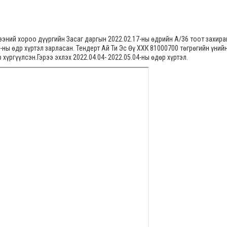
ээний хороо дүүргийн Засаг даргын 2022.02.17-ны өдрийн А/36 тоот захир
-ны өдр хүртэл зарласан. Тендерт Ай Ти Эс Өү ХХК 81000700 төгрөгийн үний
хүргүүлсэн.Гэрээ эхлэх 2022.04.04- 2022.05.04-ны өдөр хүртэл.