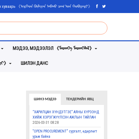
ийн хуваарь 《ᠢᠷᠭᠡᠳ ᠬᠦᠯᠢᠶᠡᠨ ᠠᠪᠬᠤ ᠴᠠᠭ ᠤᠨ ᠬᠤᠪᠢᠶᠠᠷᠢ》
》
МЭДЭЭ, МЭДЭЭЛЭЛ 《ᠮᠡᠳᠡᠭᠡ ᠮᠡᠳᠡᠭᠡᠯᠡᠯ》
ᠵᠦᠢ》
ШИЛЭН ДАНС
ШИНЭ МЭДЭЭ
ТЕНДЕРИЙН ЯВЦ
“ХАРИЛЦАН ХҮНДЭТГЭЕ” АЯНЫ ХҮРЭЭНД
ХИЙЖ ХЭРЭГЖҮҮЛСЭН АЖЛЫН ТАЙЛАН
2026-03-31 08:28
"OPEN PROCUREMENT" сургалт, өдөрлөгт
урьж байна