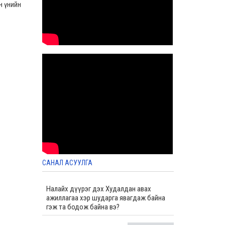
н үнийн
2025-01-20 03:08
Албан хаагчдын нийгмийн баталгааг
хангах хөтөлбөрийг хэрэгжүүлэх үйл
ажиллагааны 2024 оны жилийн эцсийн
төлөвлөгөөний биелэлт
2024-12-27 08:30
Спорт хамтлагийн жилийн эцсийн тайлан
2024-12-27 08:05
Иргэдийн оролцоотой бүтээмжийн жилийн
хүрээнд хийсэн жилийн эцсийн ажлын
тайлан
2024-12-27 07:47
Төрийн жинхэнэ албан хаагчийг
шилжүүлэх, сэлгэн ажиллуулах тухай зар
2024-12-20 07:30
САНАЛ АСУУЛГА
Налайх дүүрэг дэх Худалдан авах
ажиллагаа хэр шударга явагдаж байна
гэж та бодож байна вэ?