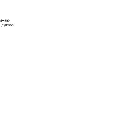
амжаар
н дүнгээр