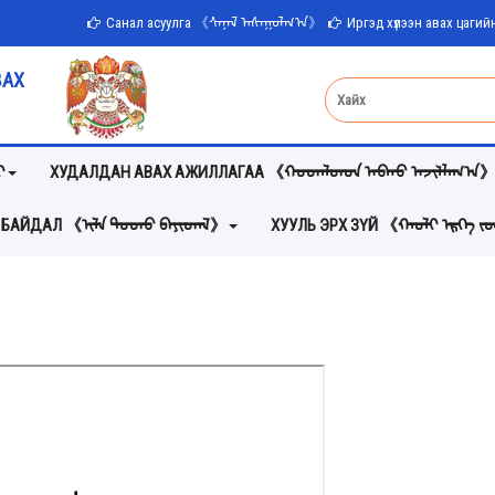
Санал асуулга 《ᠰᠠᠨᠠᠯ ᠠᠰᠠᠭᠤᠯᠭ᠎ᠠ》
Иргэд хүлээн авах цаг
ВАХ
ᠢ
ХУДАЛДАН АВАХ АЖИЛЛАГАА 《ᠬᠤᠳᠠᠯᠳᠤᠨ ᠠᠪᠬᠤ ᠠᠵᠢᠯᠯᠠᠭ᠎ᠠ
 БАЙДАЛ 《ᠢᠯᠡ ᠲᠣᠳᠣ ᠪᠠᠶᠢᠳᠠᠯ》
ХУУЛЬ ЭРХ ЗҮЙ 《ᠬᠠᠤᠯᠢ ᠡᠷᠬᠡ 