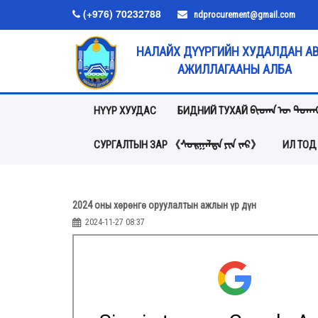
(+976) 70232788
ndprocurement@gmail.com
НАЛАЙХ ДҮҮРГИЙН ХУДАЛДАН А
АЖИЛЛАГААНЫ АЛБА
НҮҮР ХУУДАС
БИДНИЙ ТУХАЙ ᠪᠢᠳᠡᠨ ᠦ ᠲᠤᠬᠠ
СУРГАЛТЫН ЗАР 《ᠰᠤᠷᠭᠠᠯᠲᠠ ᠶᠢᠨ ᠵᠠᠷ》
ИЛ ТОД
2024 оны хөрөнгө оруулалтын ажлын үр дүн
2024-11-27 08:37