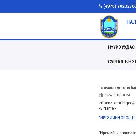
(+976) 7023278
НАЛ
НҮҮР ХУУДАС
СУРГАЛТЫН ЗА
Тохижилт ногоон ба
2024-10-07 01:54
<iframe src="https:
</iframe>
"ИРГЭДИЙН ОРОЛЦО
"Иргэдийн оролцоото