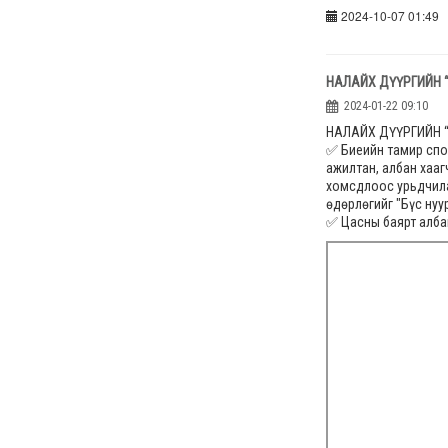
2024-10-07 01:49
НАЛАЙХ ДҮҮРГИЙН “
2024-01-22 09:10
НАЛАЙХ ДҮҮРГИЙН 
✅ Биеийн тамир спор
ажилтан, албан хааг
хомсдлоос урьдчилан
өдөрлөгийг "Бүс нуу
✅ Цасны баярт алба