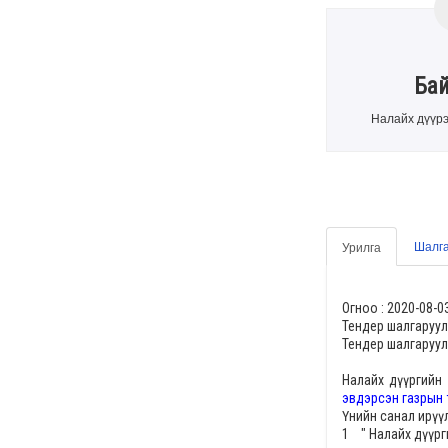
Ба
Налайх дүүрэ
Шалга
Урилга
Огноо :
2020-08-0
Тендер шалгаруул
Тендер шалгаруул
Налайх дүүргийн
эвдэрсэн газрын 
Үнийн санал ирүү
1 " Налайх дүүрг