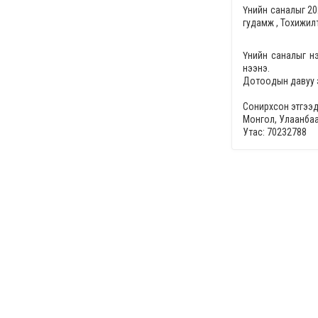
Үнийн саналыг
20
гудамж , Тохижил
Үнийн саналыг н
нээнэ.
Дотоодын давуу 
Сонирхсон этгээд
Монгол, Улаанбаа
Утас: 70232788