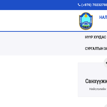
(+976) 7023278
НАЛ
НҮҮР ХУУДАС
СУРГАЛТЫН ЗА
Санхүүжи
Нийслэлийн 