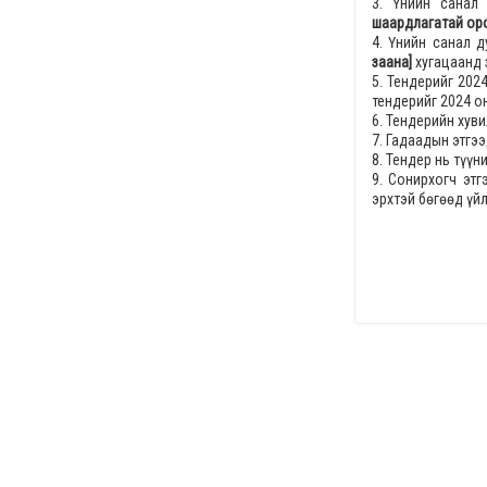
3. Үнийн санал
шаардлагатай оро
4. Үнийн санал 
заана]
хугацаанд 
5. Тендерийг
2024
тендерийг
2024 он
6. Тендерийн хув
7. Гадаадын этгээ
8. Тендер нь түү
9. Сонирхогч эт
эрхтэй бөгөөд үй