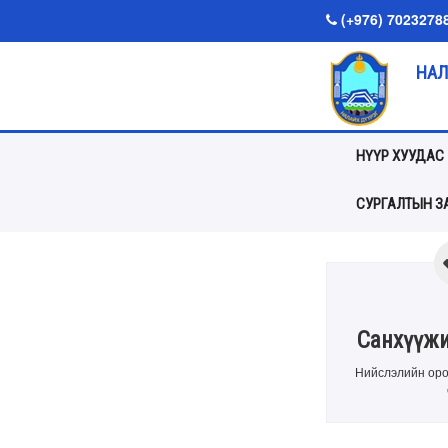
(+976) 7023278
НАЛ
НҮҮР ХУУДАС
СУРГАЛТЫН ЗА
Санхүүжи
Нийслэлийн оро