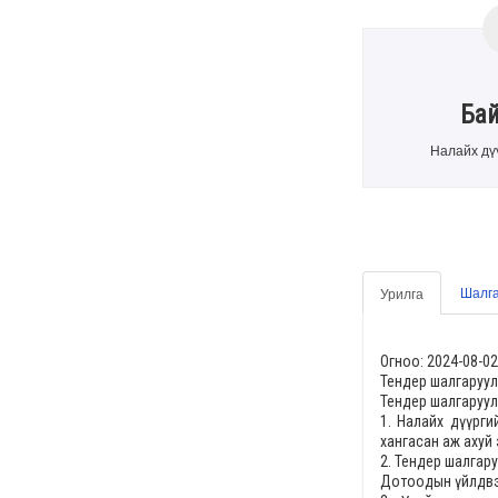
Ба
Налайх дү
Шалга
Урилга
Огноо: 2024-08-02
Тендер шалгаруул
Тендер шалгаруул
1.
Налайх дүүрги
хангасан аж ахуй 
2. Тендер шалгар
Дотоодын үйлдвэр