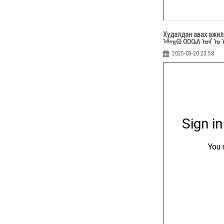
Худалдан авах ажилл
ᠡᠰᠡᠷᢉᠦ ᠒᠐᠒᠕ ᠣᠨ ᠤ᠋ ᠦ
2025-03-20 23:58