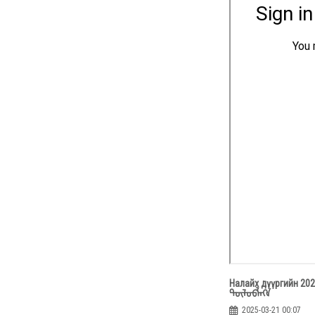
Налайх дүүргийн 202
ᠲᠥᠯᠦᠪᠯᠡᢉᠡ
2025-03-21 00:07