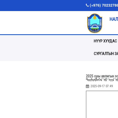
(+976) 7023278
НАЛ
НҮҮР ХУУДАС
СУРГАЛТЫН ЗА
2025 оны авлигын эс
ᠲᠥᠯᠦᠪᠯᠡᢉᠡᠨ ᠦ᠋ ᠡᢈᠢᠨ ᠦ᠋
2025-09-17 07:49