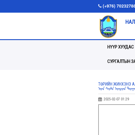
(+976) 7023278
НАЛ
НҮҮР ХУУДАС
СУРГАЛТЫН ЗА
ТӨРИЙН ЖИНХЭНЭ АЛ
ᠤ᠋ᠨ ᠰᠤᠯᠠ ᠣᠷᠤᠨ ᠲᠣᠭᠠᠨ 
2025-02-07 01:29