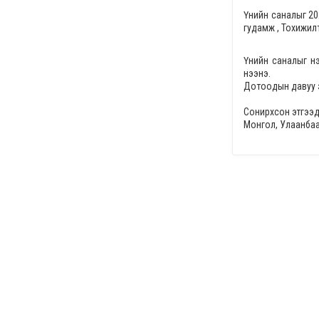
Үнийн саналыг
20
гудамж , Тохижил
Үнийн саналыг н
нээнэ.
Дотоодын давуу 
Сонирхсон этгээд
Монгол, Улаанбаа
Утас