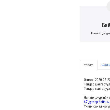
Ба
Налайх дүүрэ
Шалга
Урилга
Огноо :
2020-03-2
Тендер шалгаруул
Тендер шалгаруул
Налайх дүүргийн 
67 дугаар байрны
Үнийн санал ирүү