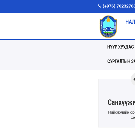
(+976) 7023278
НАЛ
НҮҮР ХУУДАС
СУРГАЛТЫН ЗА
Санхүүжи
Нийслэлийн оро
хө