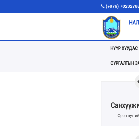
(+976) 7023278
НАЛ
НҮҮР ХУУДАС
СУРГАЛТЫН ЗА
Санхүүжи
Орон нутгий