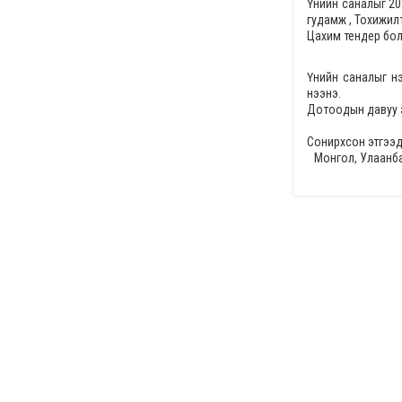
Үнийн саналыг
20
гудамж , Тохижил
Цахим тендер бол
Үнийн саналыг н
нээнэ.
Дотоодын давуу 
Сонирхсон этгээд
Монгол, Улаанба