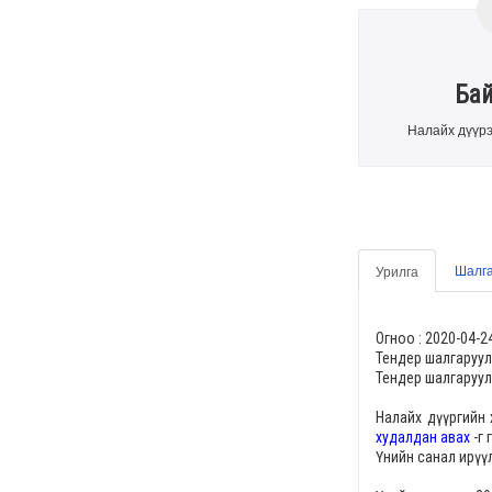
Ба
Налайх дүүрэ
Шалга
Урилга
Огноо :
2020-04-2
Тендер шалгаруул
Тендер шалгаруул
Налайх дүүргийн
худалдан авах
-г
Үнийн санал ирүү