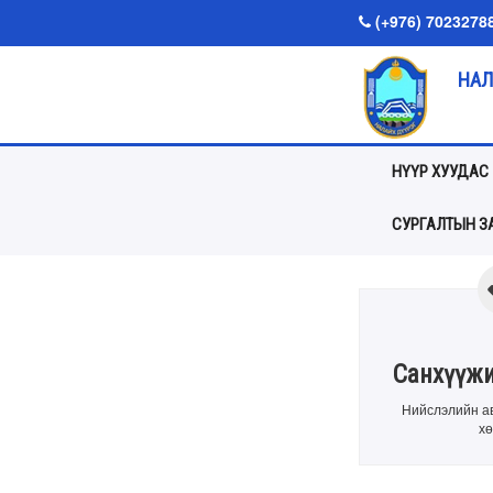
(+976) 7023278
НАЛ
НҮҮР ХУУДАС
СУРГАЛТЫН ЗА
Санхүүжи
Нийслэлийн а
хө