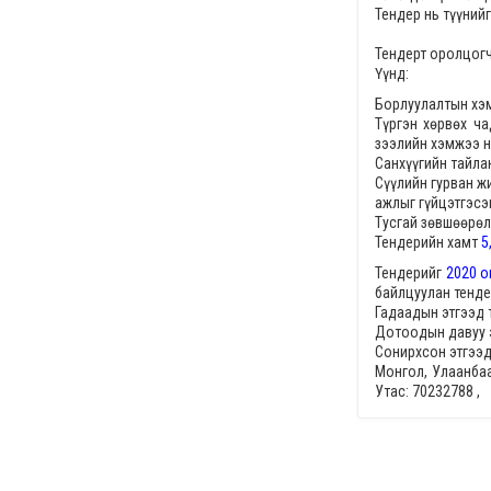
Тендер нь түүний
Тендерт оролцогч
Үүнд:
Борлуулалтын хэ
Түргэн хөрвөх ч
зээлийн хэмжээ 
Санхүүгийн тайла
Сүүлийн гурван ж
ажлыг гүйцэтгэсэ
Тусгай зөвшөөрөл
Тендерийн хамт
5
Тендерийг
2020 о
байлцуулан тенд
Гадаадын этгээд 
Дотоодын давуу 
Сонирхсон этгээд
Монгол, Улаанбаа
Утас: 70232788 ,