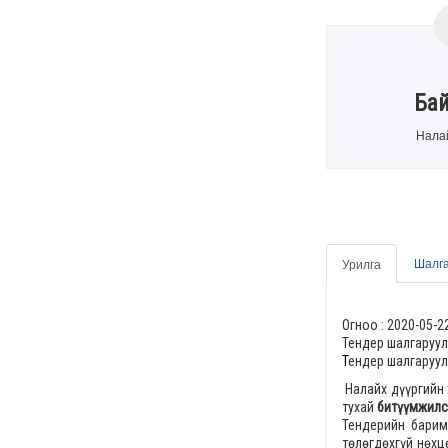
Ба
Налай
Шалга
Урилга
Огноо :
2020-05-2
Тендер шалгаруул
Т
ендер шалгаруул
Налайх дүүргийн
тухай
битүүмжил
Тендерийн барим
төлөгдөхгүй нөх