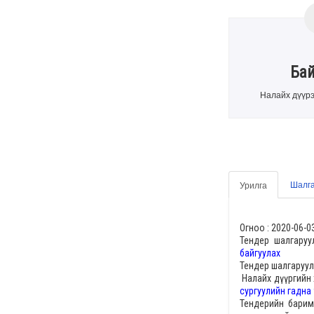
Ба
Налайх дүүрэ
Шалга
Урилга
Огноо :
2020-06-0
Тендер шалгаруу
байгуулах
Тендер шалгаруул
Налайх дүүргийн
сургуулийн гадна
Тендерийн барим