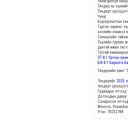
төлөгдөхгүй нөх
Тендер нь түүний
Тендерт оролцогч
Үүнд:
Борлуулалтын хэ
Түргэн хөрвөх ч
зээлийн хэмжээ нь
Санхүүгийн тайла
Сүүлийн гурван ж
дүнтэй ижил төст
Тусгай зөвшөөрөл
ЗТ-8.1 Орчны ерө
БА-8.1 Барилга б
Тендерийн хамт
Тендерийг
2020 о
тендерт оролцог
Гадаадын этгээд 
Дотоодын давуу 
Сонирхсон этгээд
Монгол, Улаанбаа
Утас: 70232788