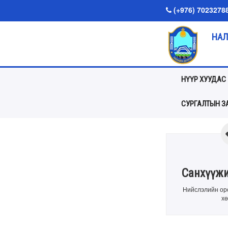
(+976) 7023278
НАЛ
НҮҮР ХУУДАС
СУРГАЛТЫН ЗА
Санхүүжи
Нийслэлийн оро
хө