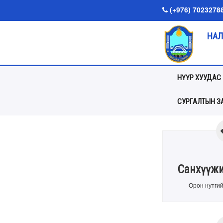
(+976) 7023278
НАЛ
НҮҮР ХУУДАС
СУРГАЛТЫН ЗА
Санхүүжи
Орон нутгий