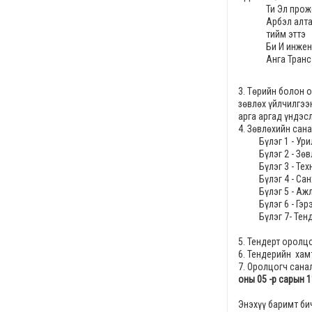
Ти Эл прож
Арбэл алт
тийм эттэ
Би И инжен
Анга Транс
3. Төрийн болон 
зөвлөх үйлчилгэ
арга
аргад үндэсл
4. Зөвлөхийн сана
Бүлэг 1 - Ури
Бүлэг 2 - Зөвлөх
Бүлэг 3 - Техни
Бүлэг 4 - Санхү
Бүлэг 5 - Ажлы
Бүлэг 6 - Гэрэ
Бүлэг 7- Тенде
5.
Тендерт оролцо
6. Тендерийн хам
7. Оролцогч сана
оны 05 -р сарын 1
Энэхүү баримт би