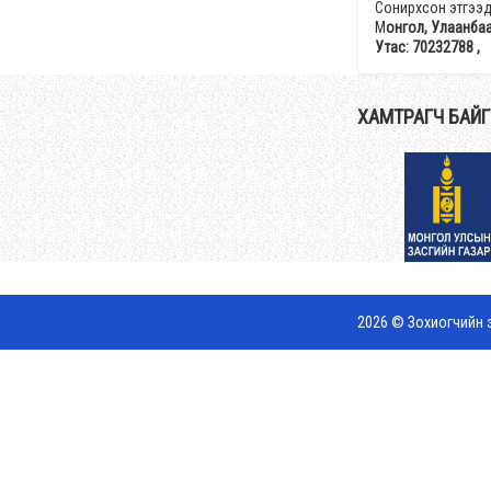
Сонирхсон этгээд
М
онгол, Улаанбаа
Утас: 70232788 ,
ХАМТРАГЧ БАЙ
2026 © Зохиогчийн э