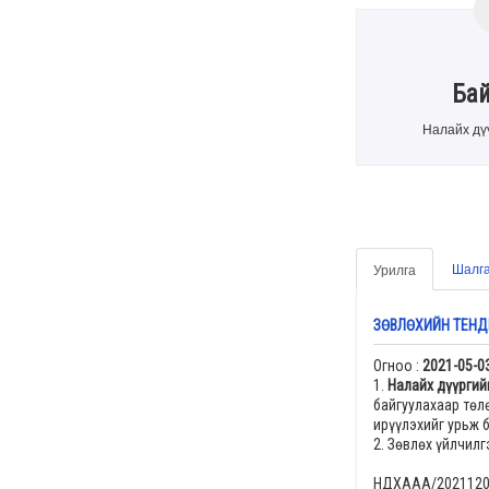
Ба
Налайх дү
Шалга
Урилга
ЗӨВЛӨХИЙН ТЕНД
Огноо :
2021-05-0
1.
Налайх дүүргий
байгуулахаар төл
ирүүлэхийг урьж 
2. Зөвлөх үйлчил
НДХААА/20211200