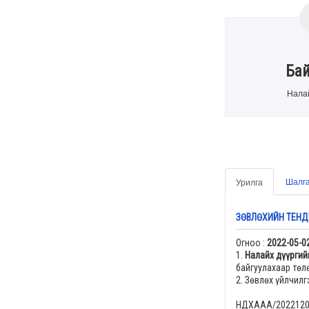
Ба
Налай
Шалга
Урилга
ЗӨВЛӨХИЙН ТЕНД
Огноо :
2022-05-0
1.
Налайх дүүргий
байгуулахаар төл
2. Зөвлөх үйлчил
НДХААА/202212017