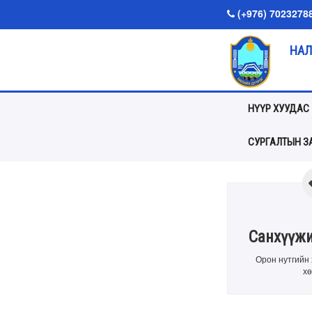
(+976) 7023278
НАЛ
НҮҮР ХУУДАС
СУРГАЛТЫН ЗА
Санхүүжи
Орон нутгийн 
хө