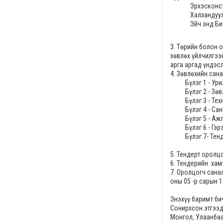
Эрхэсконс
Халзандуу
Эйч энд Би
3. Төрийн болон 
зөвлөх үйлчилгэ
арга
аргад үндэсл
4. Зөвлөхийн сана
Бүлэг 1 - Ури
Бүлэг 2 - Зөвлөх
Бүлэг 3 - Техни
Бүлэг 4 - Санхү
Бүлэг 5 - Ажлы
Бүлэг 6 - Гэрэ
Бүлэг 7- Тенде
5.
Тендерт оролцо
6. Тендерийн хам
7. Оролцогч сана
оны 05 -р сарын 1
Энэхүү баримт би
Сонирхсон этгээд
Монгол, Улаанбаа