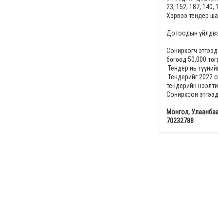
23, 152, 187, 140,
Хэрвээ тендер ша
Дотоодын үйлдвэр
Сонирхогч этгээд
бөгөөд
50,000
төг
Тендер нь түүнийг
Тендерийг
2022 о
тендерийн нээлт
Сонирхсон этгээд
Монгол, Улаанбаа
70232788