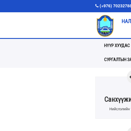
(+976) 7023278
НАЛ
НҮҮР ХУУДАС
СУРГАЛТЫН ЗА
Санхүүжи
Нийслэлийн 