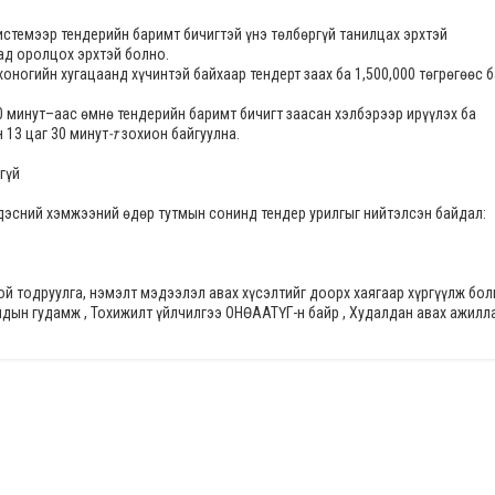
стемээр тендерийн баримт бичигтэй үнэ төлбөргүй танилцах эрхтэй
ад оролцох эрхтэй болно.
 хоногийн хугацаанд хүчинтэй байхаар тендерт заах ба
1,500,000
төгрөгөөс б
0 минут
–аас өмнө тендерийн баримт бичигт заасан хэлбэрээр ирүүлэх ба
 13 цаг 30 минут
-т
зохион байгуулна.
гүй
ндэсний хэмжээний өдөр тутмын сонинд тендер урилгыг нийтэлсэн байдал:
й тодруулга, нэмэлт мэдээлэл авах хүсэлтийг доорх хаягаар хүргүүлж бол
ьчдын гудамж , Тохижилт үйлчилгээ ОНӨААТҮГ-н байр , Худалдан авах ажилл