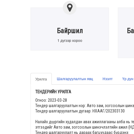
Байршил
Ба
1 дүгээр хороо
Шалгаруулалтын явц
Нээлт
Үр дүн
Урилга
ТЕНДЕРИЙН УРИЛГА
Огноо:
2023-03-28
Тендер шалгаруулалтын нэр:
Авто зам, зогсоолын шинэ
Тендер шалгаруулалтын дугаар:
НХААГ/202303130
Налайх дүүргийн худалдан авах ажиллагааны алба
нь т
этгээдийг
Авто зам, зогсоолын шинэчлэлтийн ажил (НД
Тендер шалгаруулалт нь дараах багцуудаас бүрдэнэ: