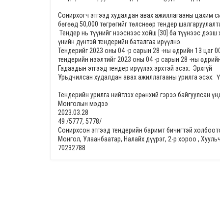
Сонирхогч этгээд худалдан авах ажиллагааны цахим си
бөгөөд
50,000
төгрөгийг төлснөөр тендер шалгаруулалт
Тендер нь түүнийг нээснээс хойш [30] ба түүнээс дээш
үнийн дүнтэй тендерийн баталгаа ирүүлнэ.
Тендерийг
2023 оны 04 -р сарын 28 -ны өдрийн 13 цаг 0
тендерийн нээлтийг
2023 оны 04 -р сарын 28 -ны өдрийн
Гадаадын этгээд тендер ирүүлэх эрхтэй эсэх:
Эрхгүй
Урьдчилсан худалдан авах ажиллагааны урилга эсэх:
Ү
Тендерийн урилга нийтлэх ерөнхий гэрээ байгуулсан ү
Монголын мэдээ
2023.03.28
49 /5777, 5778/
Сонирхсон этгээд тендерийн баримт бичигтэй холбоото
Монгол, Улаанбаатар, Налайх дүүрэг, 2-р хороо , Хуул
70232788