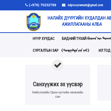
(+976) 70232788
ndprocurement@gmail.com
НАЛАЙХ ДҮҮРГИЙН ХУДАЛДАН А
АЖИЛЛАГААНЫ АЛБА
НҮҮР ХУУДАС
БИДНИЙ ТУХАЙ ᠪᠢᠳᠡᠨ ᠦ ᠲᠤᠬᠠ
СУРГАЛТЫН ЗАР 《ᠰᠤᠷᠭᠠᠯᠲᠠ ᠶᠢᠨ ᠵᠠᠷ》
ИЛ ТОД
Санхүүжих эх үүсвэр
Нийслэлийн Орон нутгийн хөгжлийн
сан