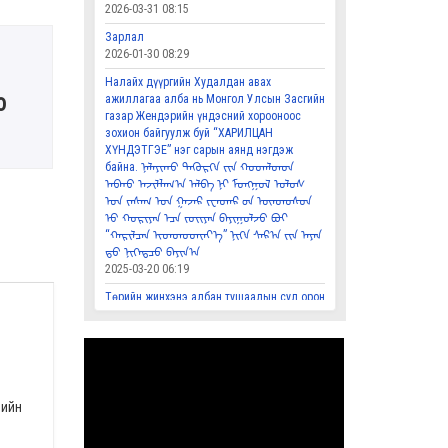
2026-03-31 08:15
Зарлал
2026-01-30 08:29
Налайх дүүргийн Худалдан авах
о
ажиллагаа алба нь Монгол Улсын Засгийн
газар Жендэрийн үндэсний хорооноос
зохион байгуулж буй “ХАРИЛЦАН
ХҮНДЭТГЭЕ” нэг сарын аянд нэгдэж
байна. ᠨᠠᠯᠠᠶᠢᠬᠤ ᠳᠡᢉᠦᠷᢉᠡ ᠶ᠋ᠢᠨ ᠬᠤᠳᠠᠯᠳᠤᠨ
ᠠᠪᠬᠤ ᠠᠵᠢᠯᠯᠠᠭ᠎ᠠ ᠠᠯᠪᠠ ᠨᠢ ᠮᠣᠩᠭᠣᠯ ᠤᠯᠤᠰ
ᠤ᠋ᠨ ᠵᠠᠰᠠᠭ ᠤ᠋ᠨ ᠭᠠᠵᠠᠷ ᠵᠧᠨᠳᠡᠷ ᠦ᠋ᠨ ᠦᠨᠳᠦᠰᠦᠨ
ᠦ᠋ ᠬᠣᠷᠢᠶᠠᠨ ᠠ᠋ᠴᠠ ᠵᠣᢈᠢᠶᠠᠨ ᠪᠠᠶᠢᠭᠤᠯᠵᠤ ᠪᠤᠢ
“ᠬᠠᠷᠢᠯᠴᠠᠨ ᢈᠦᠨᠳᠦᠳᢈᠡᠶ᠎ᠡ” ᠨᠢᢉᠡ ᠰᠠᠷ᠎ᠠ ᠶ᠋ᠢᠨ ᠠᠶᠠᠨ
ᠳ᠋ᠤ ᠨᠢᢉᠡᠳᠴᠦ ᠪᠠᠶᠢᠨ᠎ᠠ
2025-03-20 06:19
Төрийн жинхэнэ албан тушаалын сул орон
тооны мэдээлэл, сонгон шалгаруулалтын
захиалга ᠲᠥᠷᠦ ᠶ᠋ᠢᠨ ᠵᠢᠩᢈᠢᠨᠢ ᠠᠯᠪᠠᠨ ᠲᠤᠰᠢᠶᠠᠯ
ᠤ᠋ᠨ ᠰᠤᠯᠠ ᠣᠷᠤᠨ ᠲᠣᠭᠠᠨ ᠤ᠋ ᠮᠡᠳᠡᢉᠡᠯᠡᠯ᠂ ᠰᠣᠩᠭᠤᠨ
ᠰᠢᠯᠭᠠᠷᠠᠭᠤᠯᠤᠯᠲᠠ ᠶ᠋ᠢᠨ ᠵᠠᢈᠢᠶᠠᠯᠠᠭ᠎ᠠ
2025-02-07 01:29
лийн
Үндэсний өв соёл Mонгол бичгийн
мэдлэгээ сайжруулахад тус болох
холбоосууд