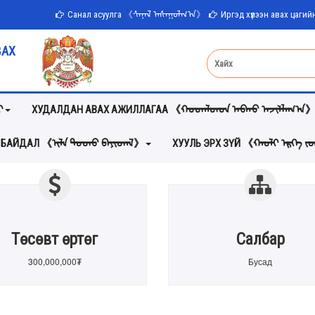
Санал асуулга 《ᠰᠠᠨᠠᠯ ᠠᠰᠠᠭᠤᠯᠭ᠎ᠠ》
Иргэд хүлээн авах цаг
ВАХ
ᠢ
ХУДАЛДАН АВАХ АЖИЛЛАГАА 《ᠬᠤᠳᠠᠯᠳᠤᠨ ᠠᠪᠬᠤ ᠠᠵᠢᠯᠯᠠᠭ᠎ᠠ
 БАЙДАЛ 《ᠢᠯᠡ ᠲᠣᠳᠣ ᠪᠠᠶᠢᠳᠠᠯ》
ХУУЛЬ ЭРХ ЗҮЙ 《ᠬᠠᠤᠯᠢ ᠡᠷᠬᠡ 
Төсөвт өртөг
Салбар
300,000,000₮
Бусад