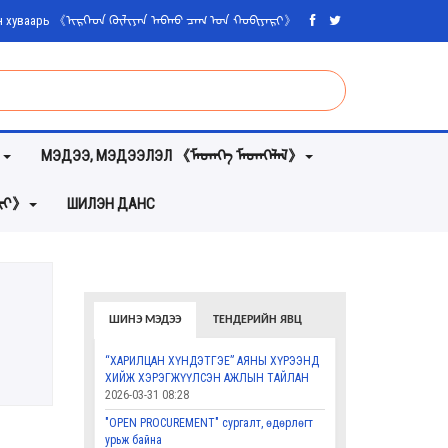
ийн хуваарь 《ᠢᠷᠭᠡᠳ ᠬᠦᠯᠢᠶᠡᠨ ᠠᠪᠬᠤ ᠴᠠᠭ ᠤᠨ ᠬᠤᠪᠢᠶᠠᠷᠢ》
》
МЭДЭЭ, МЭДЭЭЛЭЛ 《ᠮᠡᠳᠡᠭᠡ ᠮᠡᠳᠡᠭᠡᠯᠡᠯ》
ᠵᠦᠢ》
ШИЛЭН ДАНС
ШИНЭ МЭДЭЭ
ТЕНДЕРИЙН ЯВЦ
“ХАРИЛЦАН ХҮНДЭТГЭЕ” АЯНЫ ХҮРЭЭНД
ХИЙЖ ХЭРЭГЖҮҮЛСЭН АЖЛЫН ТАЙЛАН
2026-03-31 08:28
"OPEN PROCUREMENT" сургалт, өдөрлөгт
урьж байна