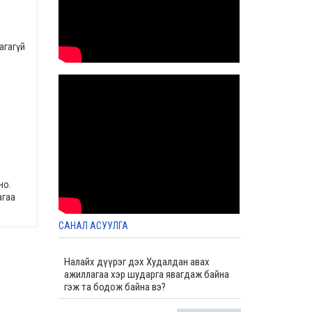
2025-01-20 03:08
Албан хаагчдын нийгмийн баталгааг
хангах хөтөлбөрийг хэрэгжүүлэх үйл
агагүй
ажиллагааны 2024 оны жилийн эцсийн
төлөвлөгөөний биелэлт
2024-12-27 08:30
Спорт хамтлагийн жилийн эцсийн тайлан
2024-12-27 08:05
Иргэдийн оролцоотой бүтээмжийн жилийн
хүрээнд хийсэн жилийн эцсийн ажлын
тайлан
2024-12-27 07:47
Төрийн жинхэнэ албан хаагчийг
но.
шилжүүлэх, сэлгэн ажиллуулах тухай зар
агаа
2024-12-20 07:30
САНАЛ АСУУЛГА
Налайх дүүрэг дэх Худалдан авах
ажиллагаа хэр шударга явагдаж байна
гэж та бодож байна вэ?