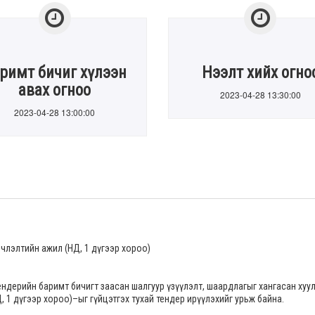
римт бичиг хүлээн
Нээлт хийх огно
авах огноо
2023-04-28 13:30:00
2023-04-28 13:00:00
члэлтийн ажил (НД, 1 дүгээр хороо)
ендерийн баримт бичигт заасан шалгуур үзүүлэлт, шаардлагыг хангасан хуу
, 1 дүгээр хороо)
–ыг гүйцэтгэх тухай тендер ирүүлэхийг урьж байна.