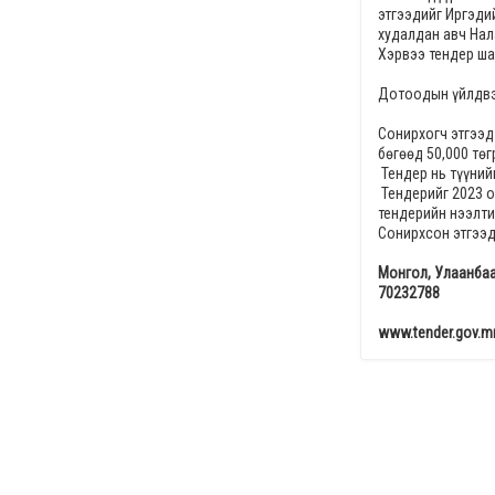
этгээдийг
Иргэдий
худалдан авч Нала
Хэрвээ тендер ша
Дотоодын үйлдвэр
Сонирхогч этгээд
бөгөөд
50,000
төг
Тендер нь түүнийг
Тендерийг
2023 о
тендерийн нээлт
Сонирхсон этгээд
Монгол, Улаанбаа
70232788
www.tender.gov.m