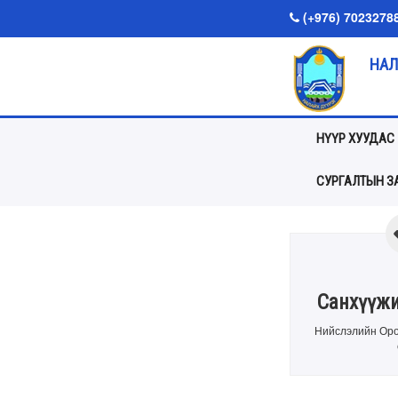
(+976) 7023278
НАЛ
НҮҮР ХУУДАС
СУРГАЛТЫН ЗА
Санхүүжи
Нийслэлийн Оро