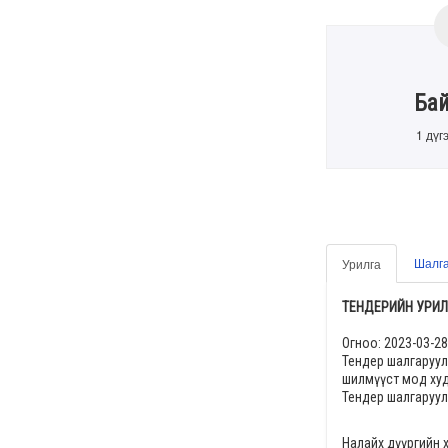
Ба
1 дүг
Шалга
Урилга
ТЕНДЕРИЙН УРИЛ
Огноо:
2023-03-28
Тендер шалгаруул
шилмүүст мод худ
Тендер шалгаруул
Налайх дүүргийн 