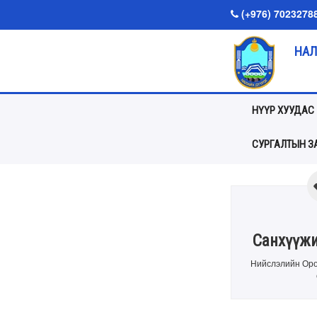
(+976) 7023278
НАЛ
НҮҮР ХУУДАС
СУРГАЛТЫН ЗА
Санхүүжи
Нийслэлийн Оро