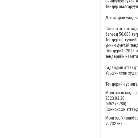
нийлүүлэх тухай т
Тендер шалгаруул
Дотоодын үйлдвэр
Сонирхогч этгээд
бөгөөд
50,000
төг
Тендер нь түүнийг
үнийн дүнтэй тен
Тендерийг
2023 о
тендерийн нээлт
Гадаадын этгээд 
Урьдчилсан худал
Тендерийн урилга
Монголын мэдээ
2023.03.30
№52 (5780)
Сонирхсон этгээд
Монгол, Улаанбаа
70232788