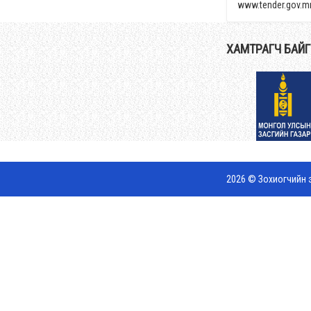
www.tender.gov.m
ХАМТРАГЧ БАЙ
2026 © Зохиогчийн э