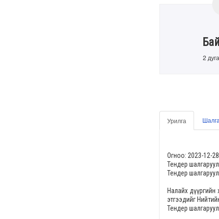
Ба
2 дуг
Шалга
Урилга
Огноо:
2023-12-28
Тендер шалгаруул
Тендер шалгаруул
Налайх дүүргийн
этгээдийг
Нийтий
Тендер шалгаруул