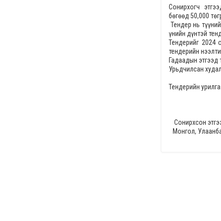
Сонирхогч этгэ
бөгөөд
50,000
төг
Тендер нь түүний
үнийн дүнтэй тен
Тендерийг
2024 
тендерийн нээлт
Гадаадын этгээд 
Урьдчилсан худал
Тендерийн урилга
Сонирхсон этгэ
Монгол, Улаанба