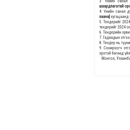
3. Үнийн санал
шаардлагатай оро
4. Үнийн санал 
заана]
хугацаанд 
5. Тендерийг
2024
тендерийг
2024 он
6. Тендерийн хув
7. Гадаадын этгээ
8. Тендер нь түү
9. Сонирхогч эт
эрхтэй бөгөөд үй
Монгол, Улаанба