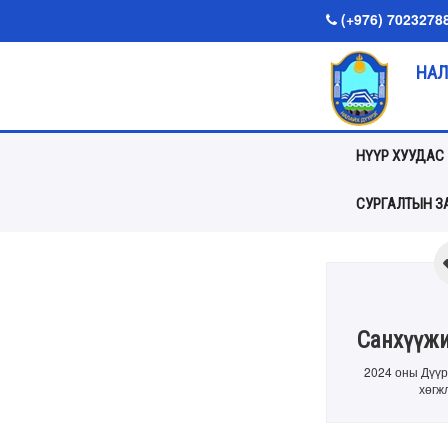
(+976) 7023278
НАЛ
НҮҮР ХУУДАС
СУРГАЛТЫН ЗА
Санхүүжи
2024 оны Дүүр
хөгж