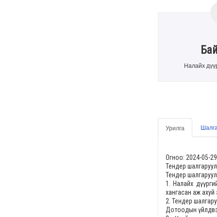
Ба
Налайх дүүр
Шалга
Урилга
Огноо: 2024-05-29
Тендер шалгаруул
Тендер шалгаруул
1.
Налайх дүүрги
хангасан аж ахуй 
2. Тендер шалгар
Дотоодын үйлдвэр