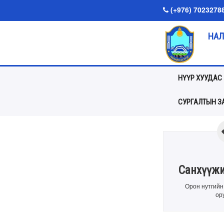
(+976) 7023278
НАЛ
НҮҮР ХУУДАС
СУРГАЛТЫН ЗА
Санхүүжи
Орон нутгийн
ор