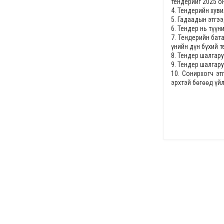
тендерийг
2025 он
4. Тендерийн хув
5. Гадаадын этгээ
6. Тендер нь түү
7. Тендерийн бата
үнийн дүн бүхий 
8. Тендер шалгар
9. Тендер шалгару
10. Сонирхогч э
эрхтэй бөгөөд үй