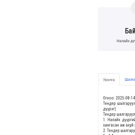
Ба
Налайх дү
Шалга
Урилга
Огноо: 2025-08-14
Тендер шалгаруу
дүүрэг)
Тендер шалгаруул
1.
Налайх дүүрги
хангасан аж ахуй 
2. Тендер шалгар