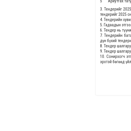
5 " Ариутгах тат
3. Тендерийг
2025
тендерийг
2025 он
4. Тендерийн хув
5. Гадаадын этгээ
6. Тендер нь түү
7. Тендерийн бат
дүн бүхий тендер
8. Тендер шалгар
9. Тендер шалгар
10. Сонирхогч э
эрхтэй бөгөөд үй