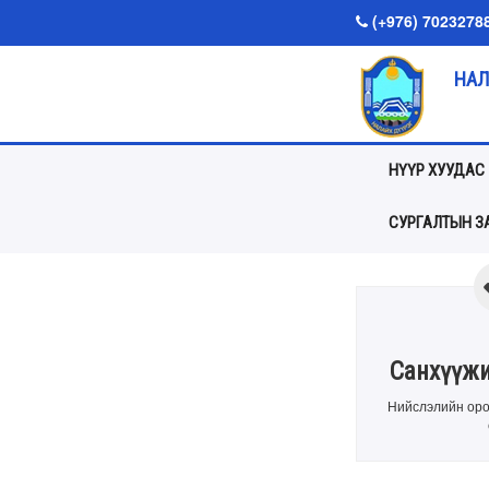
(+976) 7023278
НАЛ
НҮҮР ХУУДАС
СУРГАЛТЫН ЗА
Санхүүжи
Нийслэлийн оро