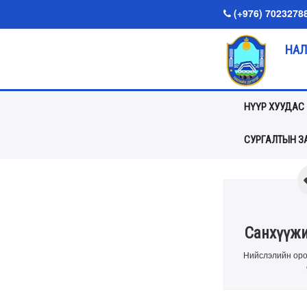
(+976) 7023278
НАЛ
НҮҮР ХУУДАС
СУРГАЛТЫН ЗА
Санхүүжи
Нийслэлийн оро