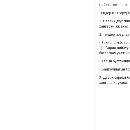
Нийт төсөвт өртөг:
Тендер шалгаруул
1. Налайх дүүргий
хангасан аж ахуй 
2. Тендер ирүүлэх
• Захиалагч болон
1) • Бараа нийлүү
баталгаажуулж ирү
• Улсын бүртгэлий
• Байгууллагын т
3. Дээрх баримт б
хаягаар ирүүлнэ.