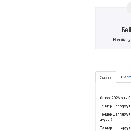
Ба
Налайх дү
Шалга
Урилга
Огноо: 2026 оны 0
Тендер шалгаруул
Тендер шалгаруул
дүүрэг)
Тендер шалгаруул