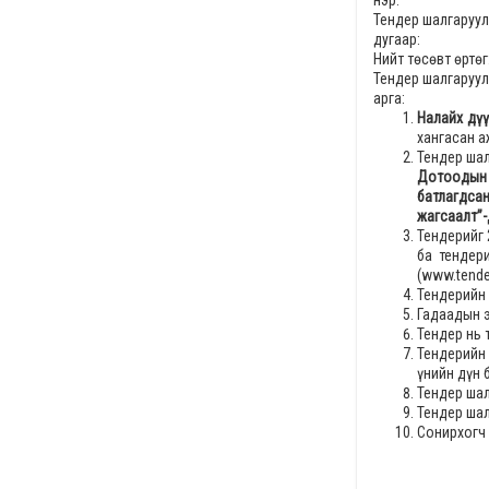
нэр:
Тендер шалгаруу
дугаар:
Нийт төсөвт өртөг
Тендер шалгаруу
арга:
Налайх дүү
хангасан а
Тендер шал
Дотоодын 
батлагдса
жагсаалт”-
Тендерийг
ба тендер
(www.tende
Тендерийн 
Гадаадын э
Тендер нь 
Тендерийн
үнийн дүн 
Тендер шал
Тендер шал
Сонирхогч 