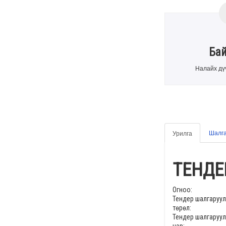
Ба
Налайх дү
Шалга
Урилга
ТЕНДЕ
Огноо:
Тендер шалгаруу
төрөл:
Тендер шалгаруу