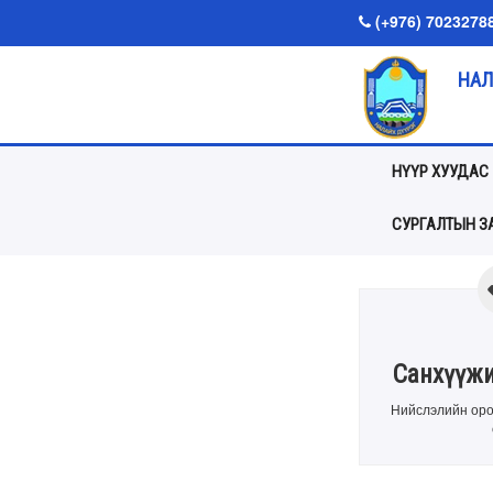
(+976) 7023278
НАЛ
НҮҮР ХУУДАС
СУРГАЛТЫН ЗА
Санхүүжи
Нийслэлийн оро