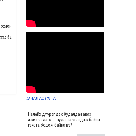
2025-01-20 03:08
Албан хаагчдын нийгмийн баталгааг
хангах хөтөлбөрийг хэрэгжүүлэх үйл
ажиллагааны 2024 оны жилийн эцсийн
зохион
төлөвлөгөөний биелэлт
2024-12-27 08:30
ээх ба
Спорт хамтлагийн жилийн эцсийн тайлан
2024-12-27 08:05
Иргэдийн оролцоотой бүтээмжийн жилийн
хүрээнд хийсэн жилийн эцсийн ажлын
тайлан
2024-12-27 07:47
Төрийн жинхэнэ албан хаагчийг
шилжүүлэх, сэлгэн ажиллуулах тухай зар
2024-12-20 07:30
САНАЛ АСУУЛГА
Налайх дүүрэг дэх Худалдан авах
ажиллагаа хэр шударга явагдаж байна
гэж та бодож байна вэ?