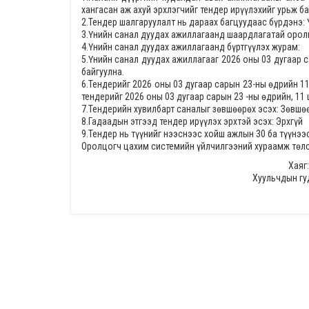
хангасан аж ахуй эрхлэгчийг тендер ирүүлэхийг урьж ба
2.Тендер шалгаруулалт нь дараах багцуудаас бүрдэнэ: 
3.Үнийн санал дуудах ажиллагаанд шаардлагатай орол
4.Үнийн санал дуудах ажиллагаанд бүртгүүлэх журам:
5.Үнийн санал дуудах ажиллагааг 2026 оны 03 дугаар с
байгуулна.
6.Тендерийг 2026 оны 03 дугаар сарын 23-ны өдрийн 1
тендерийг 2026 оны 03 дугаар сарын 23 -ны өдрийн, 11 
7.Тендерийн хувилбарт саналыг зөвшөөрөх эсэх: Зөвшө
8.Гадаадын этгээд тендер ирүүлэх эрхтэй эсэх: Эрхгүй
9.Тендер нь түүнийг нээснээс хойш ажлын 30 ба түүнээ
Оролцогч цахим системийн үйлчилгээний хураамж төлсн
Хаяг:
Хуульчдын гу