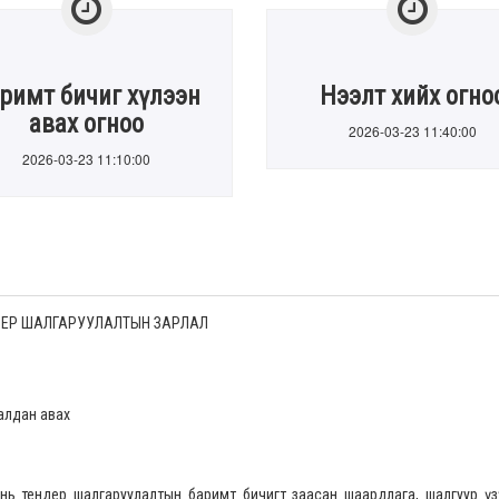
римт бичиг хүлээн
Нээлт хийх огно
авах огноо
2026-03-23 11:40:00
2026-03-23 11:10:00
ЕР ШАЛГАРУУЛАЛТЫН ЗАРЛАЛ
алдан авах
нь тендер шалгаруулалтын баримт бичигт заасан шаардлага, шалгуур үз