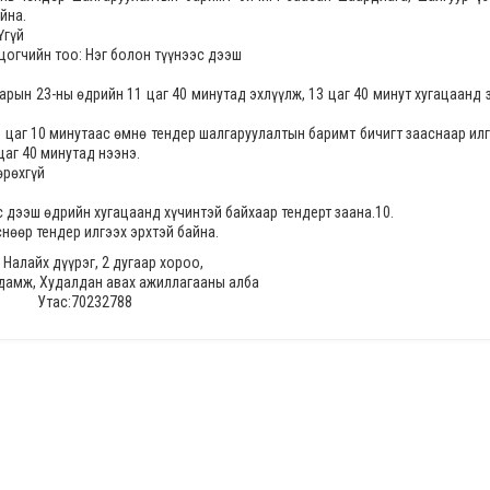
йна.
Үгүй
цогчийн тоо: Нэг болон түүнээс дээш
арын 23-ны өдрийн 11 цаг 40 минутад эхлүүлж, 13 цаг 40 минут хугацаанд 
1 цаг 10 минутаас өмнө тендер шалгаруулалтын баримт бичигт зааснаар илг
цаг 40 минутад нээнэ.
өрөхгүй
с дээш өдрийн хугацаанд хүчинтэй байхаар тендерт заана.10.
өөр тендер илгээх эрхтэй байна.
 Налайх дүүрэг, 2 дугаар хороо,
дамж, Худалдан авах ажиллагааны алба
Утас:70232788