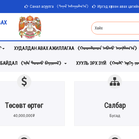
Санал асуулга 《ᠰᠠᠨᠠᠯ ᠠᠰᠠᠭᠤᠯᠭ᠎ᠠ》
Иргэд хүлээн авах цаг
ВАХ
ᠢ
ХУДАЛДАН АВАХ АЖИЛЛАГАА 《ᠬᠤᠳᠠᠯᠳᠤᠨ ᠠᠪᠬᠤ ᠠᠵᠢᠯᠯᠠᠭ᠎ᠠ
 БАЙДАЛ 《ᠢᠯᠡ ᠲᠣᠳᠣ ᠪᠠᠶᠢᠳᠠᠯ》
ХУУЛЬ ЭРХ ЗҮЙ 《ᠬᠠᠤᠯᠢ ᠡᠷᠬᠡ 
Төсөвт өртөг
Салбар
40,000,000₮
Бусад