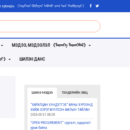
ийн хуваарь 《ᠢᠷᠭᠡᠳ ᠬᠦᠯᠢᠶᠡᠨ ᠠᠪᠬᠤ ᠴᠠᠭ ᠤᠨ ᠬᠤᠪᠢᠶᠠᠷᠢ》
》
МЭДЭЭ, МЭДЭЭЛЭЛ 《ᠮᠡᠳᠡᠭᠡ ᠮᠡᠳᠡᠭᠡᠯᠡᠯ》
ᠵᠦᠢ》
ШИЛЭН ДАНС
ШИНЭ МЭДЭЭ
ТЕНДЕРИЙН ЯВЦ
“ХАРИЛЦАН ХҮНДЭТГЭЕ” АЯНЫ ХҮРЭЭНД
ХИЙЖ ХЭРЭГЖҮҮЛСЭН АЖЛЫН ТАЙЛАН
2026-03-31 08:28
"OPEN PROCUREMENT" сургалт, өдөрлөгт
урьж байна