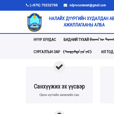
(+976) 70232788
ndprocurement@gmail.com
НАЛАЙХ ДҮҮРГИЙН ХУДАЛДАН А
АЖИЛЛАГААНЫ АЛБА
НҮҮР ХУУДАС
БИДНИЙ ТУХАЙ ᠪᠢᠳᠡᠨ ᠦ ᠲᠤᠬᠠ
СУРГАЛТЫН ЗАР 《ᠰᠤᠷᠭᠠᠯᠲᠠ ᠶᠢᠨ ᠵᠠᠷ》
ИЛ ТОД
Санхүүжих эх үүсвэр
Орон нутгийн хөгжлийн сан