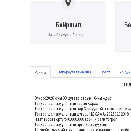
Байршил
Ба
Налайх дүүрэг 2-р хороо
Шалгаруулалтын явц
Нээлт
Үр дүн
Урилга
ТЕНД
Огноо:2026 оны 03 дугаар сарын 16-ны өдөр
Тендер шалгаруулалтын төрөл:Бараа
Тендер шалгаруулалтын нэр:Хөргүүртэй автомашин худ
Тендер шалгаруулалтын дугаар:НДХААА/20260202018
Нийт төсөвт өртөг:40,000,000 (дөчин сая) төгрөг
Тендер шалгаруулалтын арга:Харьцуулалт
1.Налайх дүүргийн худалдан авах ажиллагааны алба 