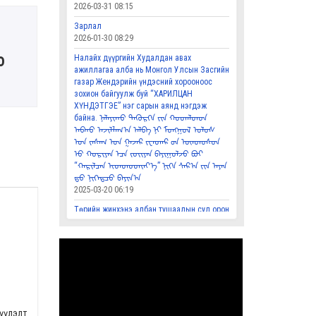
2026-03-31 08:15
Зарлал
2026-01-30 08:29
о
Налайх дүүргийн Худалдан авах
ажиллагаа алба нь Монгол Улсын Засгийн
газар Жендэрийн үндэсний хорооноос
зохион байгуулж буй “ХАРИЛЦАН
ХҮНДЭТГЭЕ” нэг сарын аянд нэгдэж
байна. ᠨᠠᠯᠠᠶᠢᠬᠤ ᠳᠡᢉᠦᠷᢉᠡ ᠶ᠋ᠢᠨ ᠬᠤᠳᠠᠯᠳᠤᠨ
ᠠᠪᠬᠤ ᠠᠵᠢᠯᠯᠠᠭ᠎ᠠ ᠠᠯᠪᠠ ᠨᠢ ᠮᠣᠩᠭᠣᠯ ᠤᠯᠤᠰ
ᠤ᠋ᠨ ᠵᠠᠰᠠᠭ ᠤ᠋ᠨ ᠭᠠᠵᠠᠷ ᠵᠧᠨᠳᠡᠷ ᠦ᠋ᠨ ᠦᠨᠳᠦᠰᠦᠨ
ᠦ᠋ ᠬᠣᠷᠢᠶᠠᠨ ᠠ᠋ᠴᠠ ᠵᠣᢈᠢᠶᠠᠨ ᠪᠠᠶᠢᠭᠤᠯᠵᠤ ᠪᠤᠢ
“ᠬᠠᠷᠢᠯᠴᠠᠨ ᢈᠦᠨᠳᠦᠳᢈᠡᠶ᠎ᠡ” ᠨᠢᢉᠡ ᠰᠠᠷ᠎ᠠ ᠶ᠋ᠢᠨ ᠠᠶᠠᠨ
ᠳ᠋ᠤ ᠨᠢᢉᠡᠳᠴᠦ ᠪᠠᠶᠢᠨ᠎ᠠ
2025-03-20 06:19
Төрийн жинхэнэ албан тушаалын сул орон
тооны мэдээлэл, сонгон шалгаруулалтын
захиалга ᠲᠥᠷᠦ ᠶ᠋ᠢᠨ ᠵᠢᠩᢈᠢᠨᠢ ᠠᠯᠪᠠᠨ ᠲᠤᠰᠢᠶᠠᠯ
ᠤ᠋ᠨ ᠰᠤᠯᠠ ᠣᠷᠤᠨ ᠲᠣᠭᠠᠨ ᠤ᠋ ᠮᠡᠳᠡᢉᠡᠯᠡᠯ᠂ ᠰᠣᠩᠭᠤᠨ
ᠰᠢᠯᠭᠠᠷᠠᠭᠤᠯᠤᠯᠲᠠ ᠶ᠋ᠢᠨ ᠵᠠᢈᠢᠶᠠᠯᠠᠭ᠎ᠠ
2025-02-07 01:29
Үндэсний өв соёл Mонгол бичгийн
мэдлэгээ сайжруулахад тус болох
үүлэлт
холбоосууд