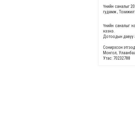
Үнийн саналыг
20
гудамж , Тохижил
Үнийн саналыг н
нээнэ.
Дотоодын давуу 
Сонирхсон этгээд
Монгол, Улаанбаа
Утас: 70232788