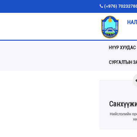
(+976) 7023278
НАЛ
НҮҮР ХУУДАС
СУРГАЛТЫН ЗА
Санхүүжи
Нийслэлийн оро
хө