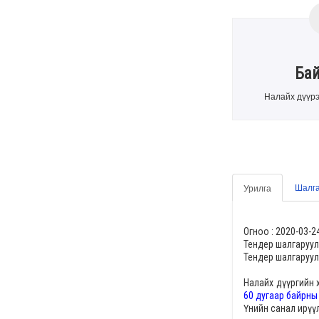
Ба
Налайх дүүрэ
Шалга
Урилга
Огноо :
2020-03-2
Тендер шалгаруул
Тендер шалгаруул
Налайх дүүргийн 
60 дугаар байрны
Үнийн санал ирүү